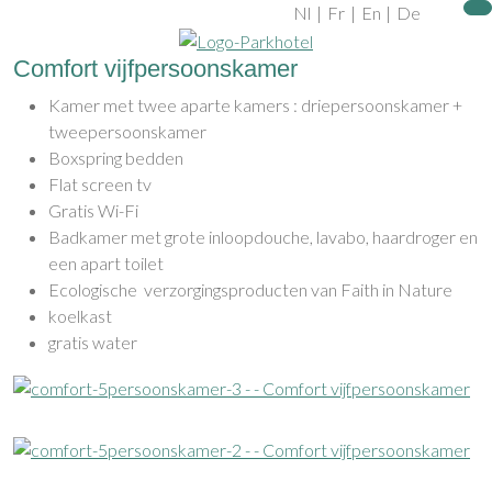
Nl
|
Fr
|
En
|
De
Comfort vijfpersoonskamer
Kamer met twee aparte kamers : driepersoonskamer +
tweepersoonskamer
Boxspring bedden
Flat screen tv
Gratis Wi-Fi
Badkamer met grote inloopdouche, lavabo, haardroger en
een apart toilet
Ecologische verzorgingsproducten van Faith in Nature
koelkast
gratis water